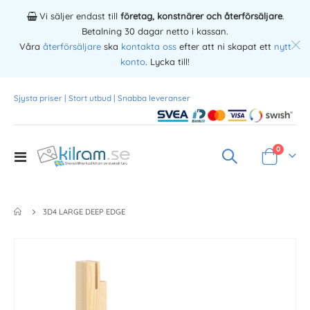
Vi säljer endast till
företag, konstnärer och återförsäljare
.
Betalning 30 dagar netto i kassan.
Våra
återförsäljare
ska
kontakta oss
efter att ni skapat ett
nytt
konto
. Lycka till!
Sjysta priser | Stort utbud | Snabba leveranser
Produkte
0
Toggle
Varukorg
Nav
3D4 LARGE DEEP EDGE
Skip
to
the
end
of