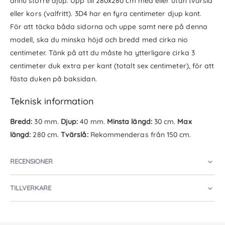
ännu större djup. Upp till 280x280 cm med eller utan tvärslå
eller kors (valfritt). 3D4 har en fyra centimeter djup kant.
För att täcka båda sidorna och uppe samt nere på denna
modell, ska du minska höjd och bredd med cirka nio
centimeter. Tänk på att du måste ha ytterligare cirka 3
centimeter duk extra per kant (totalt sex centimeter), för att
fästa duken på baksidan.
Teknisk information
Bredd:
30 mm.
Djup:
40 mm.
Minsta längd:
30 cm.
Max
längd:
280 cm.
Tvärslå:
Rekommenderas från 150 cm.
RECENSIONER
TILLVERKARE