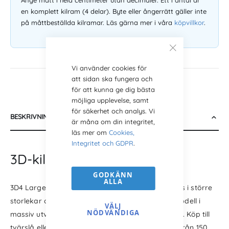
en komplett kilram (4 delar). Byte eller ångerrätt gäller inte
på måttbeställda kilramar. Läs gärna mer i våra
köpvillkor
.
Vi använder cookies för
att sidan ska fungera och
för att kunna ge dig bästa
möjliga upplevelse, samt
för säkerhet och analys. Vi
BESKRIVNING
är måna om din integritet,
läs mer om
Cookies,
Integritet och GDPR
.
3D-kilram för större tavlor
GODKÄNN
ALLA
3D4 Large Deep Edge är en kilram som kan köpas i större
storlekar och mått. 3D-kilramen är en prisvärd modell i
VÄLJ
NÖDVÄNDIGA
massiv utvald svensk furu. Hög kvalité till lågt pris. Köp till
tvärslå eller kors (rekommenderas med längder från 150