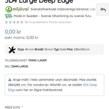
3D4 Large Deep Edge
the
beginning
Svensktillverkade miljövänliga kilramar.
Läs mer
.
of
Made in Sweden - Svensk tillverkning av svensk furu.
the
Skriv produktens första recension
images
gallery
0,00 kr
0,00 kr
Djup:
40 mm
Bredd:
30 mm
Typ:
Solid
Max:
280x280 cm
TILLGÄNGLIGHET:
FINNS I LAGER
SKU
32445-LARGE
Ange mått i hela centimeter utan decimaler. Max storlek
280x280 cm. För mindre än 140x140 cm, se istället
3D4 Deep
Edge
som har en lägre fraktkostnad.
Höjd (cm)