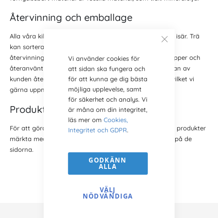
Återvinning och emballage
Alla våra kilramar kan återvinnas genom att monteras isär. Trä
kan sorteras och lämnas till returstationer eller
återvinningscentraler. Vi använder uteslutande returpapper och
Vi använder cookies för
återanvänt material i vår emballering. Allt emballage kan av
att sidan ska fungera och
för att kunna ge dig bästa
kunden återvinnas på returstationer runt om i landet, vilket vi
möjliga upplevelse, samt
gärna uppmanar till.
för säkerhet och analys. Vi
Produkter märkta med vårt miljöval
är måna om din integritet,
läs mer om
Cookies,
För att göra det lättare för dig som kund att hitta våra produkter
Integritet och GDPR
.
märkta med miljöval, har vi integrerat en egen symbol på de
sidorna.
GODKÄNN
ALLA
VÄLJ
NÖDVÄNDIGA