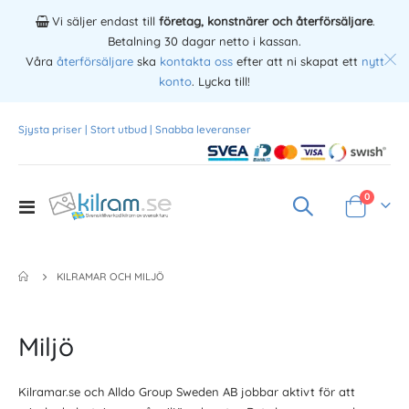
Vi säljer endast till
företag, konstnärer och återförsäljare
.
Betalning 30 dagar netto i kassan.
Våra
återförsäljare
ska
kontakta oss
efter att ni skapat ett
nytt
konto
. Lycka till!
Sjysta priser | Stort utbud | Snabba leveranser
Produkte
0
Toggle
Varukorg
Nav
KILRAMAR OCH MILJÖ
Miljö
Kilramar.se och Alldo Group Sweden AB jobbar aktivt för att