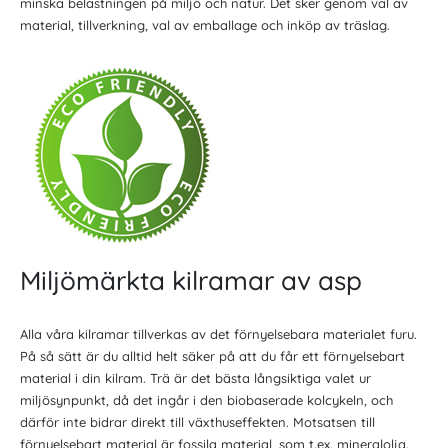
minska belastningen på miljö och natur. Det sker genom val av
material, tillverkning, val av emballage och inköp av träslag.
Miljömärkta kilramar av asp
Alla våra kilramar tillverkas av det förnyelsebara materialet furu.
På så sätt är du alltid helt säker på att du får ett förnyelsebart
material i din kilram. Trä är det bästa långsiktiga valet ur
miljösynpunkt, då det ingår i den biobaserade kolcykeln, och
därför inte bidrar direkt till växthuseffekten. Motsatsen till
förnyelsebart material är fossila material, som t.ex. mineralolja.